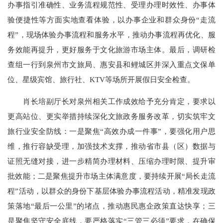
办事指引准确性、业务流程规范性、受理办理时效性、办事体
验便捷性等方面实地查看体验，以办事企业和群众身份“走流
程”，现场体验办事流程和服务水平，推动办事流程再优化、服
务效能再提升，更好服务于文化旅游市场主体。最后，调研检
查组一行到泉州市文旅局、惠安县和鲤城区并深入重点文保单
位、星级宾馆、旅行社、KTV等场所开展假日安全检查。
肖长培副厅长对泉州相关工作成效给予充分肯定，要求以
更高站位、更实举措持续深化文旅政务服务改革，切实筑牢文
旅行业安全防线：一是聚焦“高效办成一件事”，要强化用户思
维，推行容缺受理，加强技术支撑，推动省市县（区）数据与
证照无缝对接，进一步精简办理材料、压缩办理时限、提升审
批效能；二是聚焦提升市场主体满意度，要持续开展“局长走流
程”活动，以群众的身份下基层体验办事流程活动，精准发现政
策落地“最后一公里”的堵点，推动惠民惠企政策直达快享；三
是聚焦坚守安全底线，要严格落实“三管三必须”要求，在确保