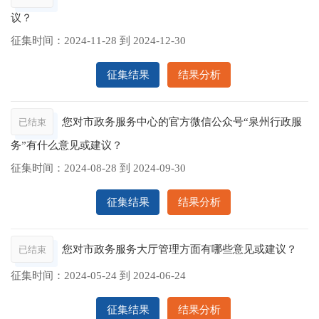
议？
征集时间：
2024-11-28
到
2024-12-30
征集结果
结果分析
您对市政务服务中心的官方微信公众号“泉州行政服
已结束
务”有什么意见或建议？
征集时间：
2024-08-28
到
2024-09-30
征集结果
结果分析
您对市政务服务大厅管理方面有哪些意见或建议？
已结束
征集时间：
2024-05-24
到
2024-06-24
征集结果
结果分析