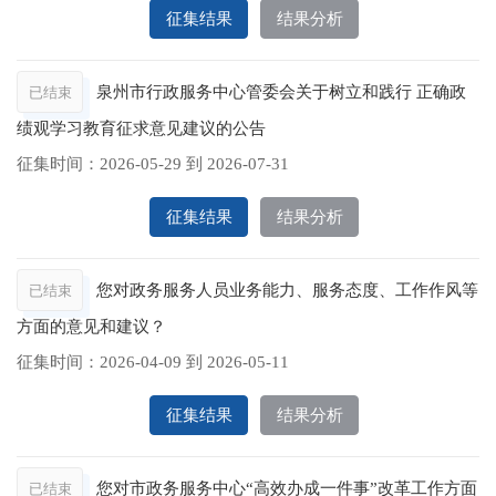
征集结果
结果分析
泉州市行政服务中心管委会关于树立和践行 正确政
已结束
绩观学习教育征求意见建议的公告
征集时间：
2026-05-29
到
2026-07-31
征集结果
结果分析
您对政务服务人员业务能力、服务态度、工作作风等
已结束
方面的意见和建议？
征集时间：
2026-04-09
到
2026-05-11
征集结果
结果分析
您对市政务服务中心“高效办成一件事”改革工作方面
已结束