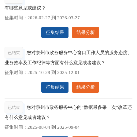
有哪些意见或建议？
征集时间：
2026-02-27
到
2026-03-27
征集结果
结果分析
您对泉州市政务服务中心窗口工作人员的服务态度、
已结束
业务效率及工作纪律等方面有什么意见或者建议？
征集时间：
2025-10-28
到
2025-12-01
征集结果
结果分析
您对泉州市政务服务中心的“数据最多采一次”改革还
已结束
有什么意见或者建议？
征集时间：
2025-08-04
到
2025-09-04