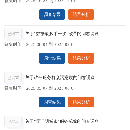
征集时间：
2025-10-28
到
2025-12-01
调查结果
结果分析
关于“数据最多采一次”改革的问卷调查
已结束
征集时间：
2025-08-04
到
2025-09-04
调查结果
结果分析
关于政务服务群众满意度的问卷调查
已结束
征集时间：
2025-05-07
到
2025-06-07
调查结果
结果分析
关于“无证明城市”服务成效的问卷调查
已结束