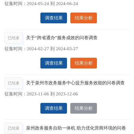
征集时间：
2024-05-24
到
2024-06-24
调查结果
结果分析
关于“跨省通办”服务成效的问卷调查
已结束
征集时间：
2024-02-27
到
2024-03-27
调查结果
结果分析
关于泉州市政务服务中心提升服务效能的问卷调查
已结束
征集时间：
2023-11-06
到
2023-12-06
调查结果
结果分析
泉州政务服务自助一体机 助力优化营商环境的问卷
已结束