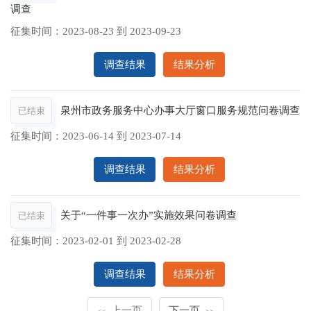
调查
征集时间：
2023-08-23
到
2023-09-23
调查结果
结果分析
泉州市政务服务中心办事大厅窗口服务规范问卷调查
已结束
征集时间：
2023-06-14
到
2023-07-14
调查结果
结果分析
关于“一件事一次办”实施效果问卷调查
已结束
征集时间：
2023-02-01
到
2023-02-28
调查结果
结果分析
上一页
下一页